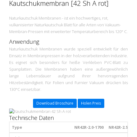
Kautschukmembran [42 Sh A rot]
Naturkautschuk Membranen - ist ein hochwertiges, rot,
vulkanisierter Naturkautschuk Blatt für alle Arten von Vakuum-
Membran-Pressen mit erweiterter Temperaturbereich bis 120° C.
Anwendung
Naturkautschuk Membranen wurde speziell entwickelt für den
Einsatz in Membranpressen in der holzverarbeitenden Industrie.
Es eignet sich besonders für heiße Verkleben PVC-Blatt zu
Spanplatten. Die Membranen haben eine außergewöhnlich
lange Lebensdauer aufgrund ihrer hervorragenden
Hitzebeständigkeit. Für Folien und Furnier Vakuum drücken bis
130°C einsetzbar.
Download Broschüre
Holen Preis
Technische Daten
Type
NR42R-2.0-1700
NR42R-2.5-170