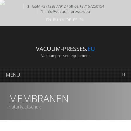
GSM +37129377912 / office +37167250154
info@vacuum-presses.eu
EN
RU
LV
DE
ES
PL
VACUUM-PRESSES.
EU
Vakuumpressen equipment
MENU
MEMBRANEN
naturkautschuk