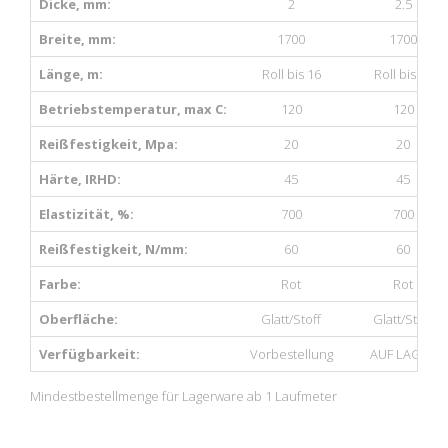
Dicke, mm:
2
2.5
Breite, mm:
1700
1700
Länge, m:
Roll bis 16
Roll bis 16
Betriebstemperatur, max C:
120
120
Reißfestigkeit, Mpa:
20
20
Härte, IRHD:
45
45
Elastizität, %:
700
700
Reißfestigkeit, N/mm:
60
60
Farbe:
Rot
Rot
Oberfläche:
Glatt/Stoff
Glatt/Stoff
Verfügbarkeit:
Vorbestellung
AUF LAGER
Mindestbestellmenge für Lagerware ab 1 Laufmeter