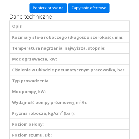
Pobierz broszurę
Zapytanie ofertowe
Dane techniczne
Opis
Rozmiary stóła roboczego (długość x szerokość), mm:
Temperatura nagrzania, najwyższa, stopnie:
Moc ogrzewacza, kW:
Ciśnienie w układzie pneumatycznym pracownika, bar:
Typ prowadzenia:
Moc pompy, kW:
3
Wydajność pompy próżniowej, m
/h:
2
Prуznia robocza, kg/сm
(bar):
Poziom osłony:
Poziom szumu, Db: