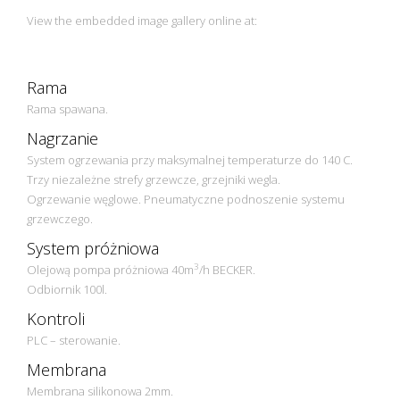
View the embedded image gallery online at:
https://vacuum-presses.eu/pl/prasy-prozniowe/3d-
oblicowanie/prasa-prozniowa-termomembranowa-vpf-2-2600-
3000.html#sigProIdd4a398ff1b
Rama
Rama spawana.
Nagrzanie
System ogrzewania przy maksymalnej temperaturze do 140 C.
Trzy niezależne strefy grzewcze, grzejniki wegla.
Ogrzewanie węglowe. Pneumatyczne podnoszenie systemu
grzewczego.
System próżniowa
3
Olejową pompa próżniowa 40m
/h BECKER.
Odbiornik 100l.
Kontroli
PLC – sterowanie.
Membrana
Membrana silikonowa 2mm.