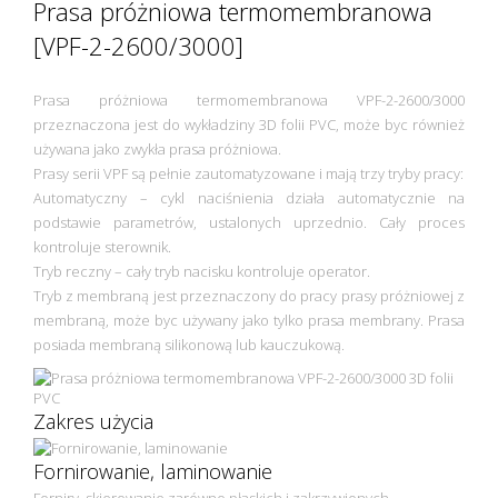
Prasa próżniowa termomembranowa
[VPF-2-2600/3000]
Prasa próżniowa termomembranowa VPF-2-2600/3000
przeznaczona jest do wykładziny 3D folii PVC, może byc również
używana jako zwykła prasa próżniowa.
Prasy serii VPF są pełnie zautomatyzowane i mają trzy tryby pracy:
Automatyczny – cykl naciśnienia działa automatycznie na
podstawie parametrów, ustalonych uprzednio. Cały proces
kontroluje sterownik.
Tryb reczny – cały tryb nacisku kontroluje operator.
Tryb z membraną jest przeznaczony do pracy prasy próżniowej z
membraną, może byc używany jako tylko prasa membrany. Prasa
posiada membraną silikonową lub kauczukową.
Zakres użycia
Fornirowanie, laminowanie
Forniry, skierowanie zarówno płaskich i zakrzywionych