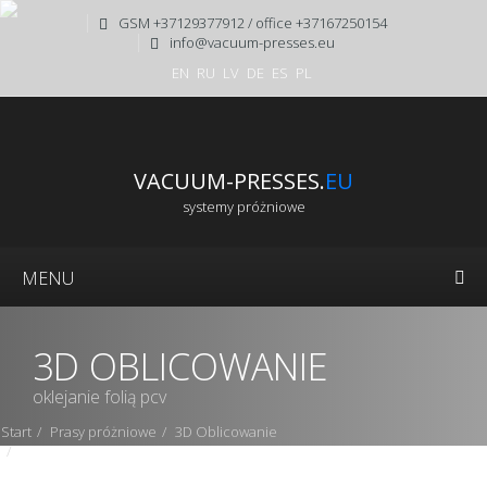
GSM +37129377912 / office +37167250154
info@vacuum-presses.eu
EN
RU
LV
DE
ES
PL
VACUUM-PRESSES.
EU
systemy próżniowe
MENU
3D OBLICOWANIE
oklejanie folią pcv
Start
Prasy próżniowe
3D Oblicowanie
Prasa próżniowa VPF-2-2600/3000