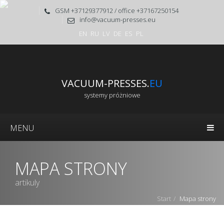
GSM +37129377912 / office +37167250154
info@vacuum-presses.eu
EN
RU
LV
DE
ES
PL
VACUUM-PRESSES.
EU
systemy próżniowe
MENU
MAPA STRONY
artikuly
Start
Mapa strony