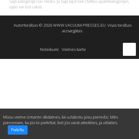
Šajā kategorijā nav rakstu. Ja šajā lapā tiek rādītas apakškategorijas,
tajās var būt raksti.
FaLang translation system by Faboba
Autortiesības © 2026 WWW.VACUUM-PRESSES.EU. Visas tiesības
aizsargātas.
Noteikumi
Vietnes karte
Mūsu vietne izmanto sīkdatnes, lai uzlabotu jūsu pieredzi. Mēs
pieņemam, ka jūs to piekrītat, bet jūs varat atteikties, ja vēlaties.
Piekrītu