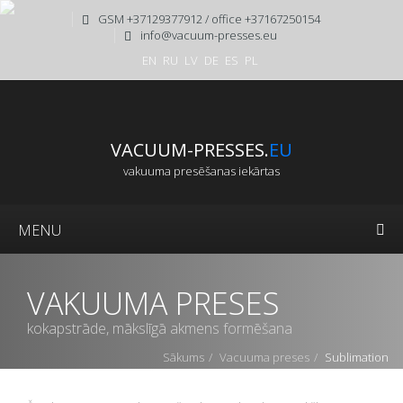
GSM +37129377912 / office +37167250154
info@vacuum-presses.eu
EN
RU
LV
DE
ES
PL
VACUUM-PRESSES.
EU
vakuuma presēšanas iekārtas
MENU
VAKUUMA PRESES
kokapstrāde, mākslīgā akmens formēšana
Sākums
Vacuuma preses
Sublimation